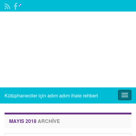
Kütüphaneciler için adım adım ihale rehberi
Togg
navig
MAYIS 2018
ARCHIVE