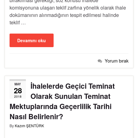
bırakılması gerektiği, söz konusu ihalede
komisyonuna ulaşan teklif zarfına yönelik olarak ihale
dokümanının alınmadığının tespit edilmesi halinde
teklif …
Devamını oku
Yorum bırak
İhalelerde Geçici Teminat
MAY
28
Olarak Sunulan Teminat
2018
Mektuplarında Geçerlilik Tarihi
Nasıl Belirlenir?
By
Kazım ŞENTÜRK