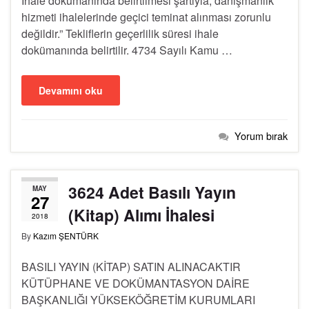
İhale dokümanında belirtilmesi şartıyla, danışmanlık
hizmeti ihalelerinde geçici teminat alınması zorunlu
değildir.” Tekliflerin geçerlilik süresi ihale
dokümanında belirtilir. 4734 Sayılı Kamu …
Devamını oku
Yorum bırak
3624 Adet Basılı Yayın
MAY
27
(Kitap) Alımı İhalesi
2018
By
Kazım ŞENTÜRK
BASILI YAYIN (KİTAP) SATIN ALINACAKTIR
KÜTÜPHANE VE DOKÜMANTASYON DAİRE
BAŞKANLIĞI YÜKSEKÖĞRETİM KURUMLARI