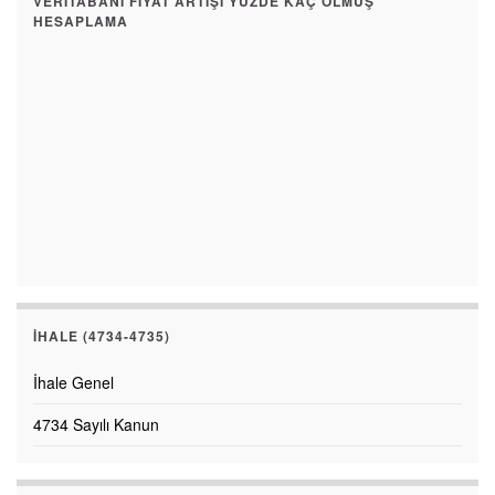
VERITABANI FIYAT ARTIŞI YÜZDE KAÇ OLMUŞ
HESAPLAMA
İHALE (4734-4735)
İhale Genel
4734 Sayılı Kanun