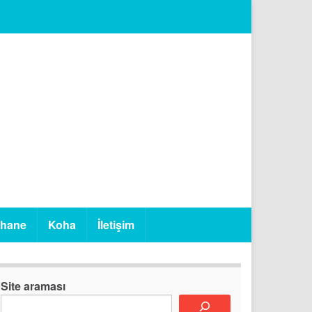
phane
Koha
İletişim
Site araması