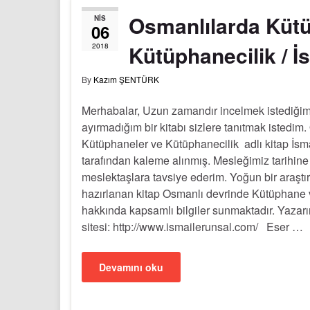
Osmanlılarda Küt
NIS
06
Kütüphanecilik / İ
2018
By
Kazım ŞENTÜRK
Merhabalar, Uzun zamandır incelmek istediği
ayırmadığım bir kitabı sizlere tanıtmak istedim
Kütüphaneler ve Kütüphanecilik adlı kitap İsm
tarafından kaleme alınmış. Mesleğimiz tarihine 
meslektaşlara tavsiye ederim. Yoğun bir araşt
hazırlanan kitap Osmanlı devrinde Kütüphane 
hakkında kapsamlı bilgiler sunmaktadır. Yazar
sitesi: http://www.ismailerunsal.com/ Eser …
Devamını oku