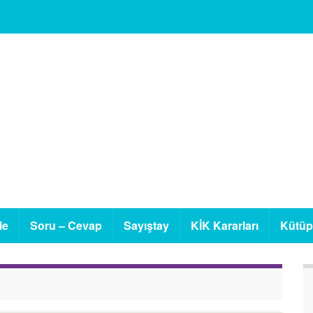
le
Soru – Cevap
Sayıştay
KİK Kararları
Kütü