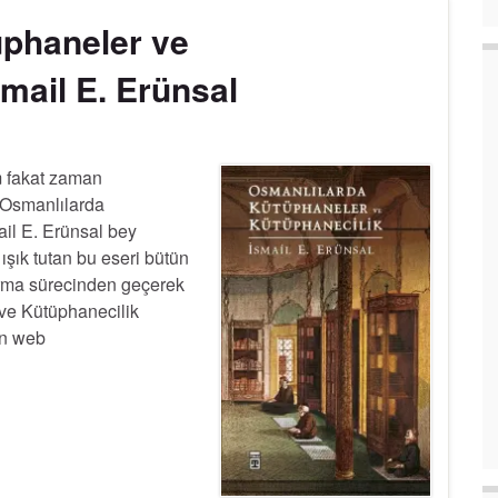
üphaneler ve
smail E. Erünsal
m fakat zaman
. Osmanlılarda
ail E. Erünsal bey
ışık tutan bu eseri bütün
ırma sürecinden geçerek
ve Kütüphanecilik
ın web