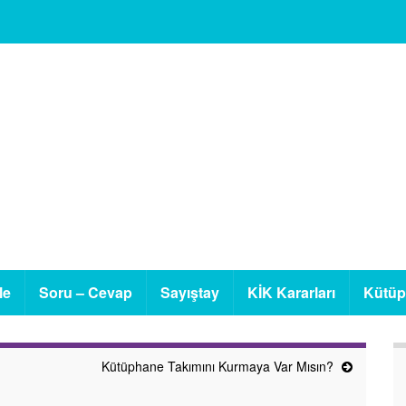
le
Soru – Cevap
Sayıştay
KİK Kararları
Kütü
Kütüphane Takımını Kurmaya Var Mısın?