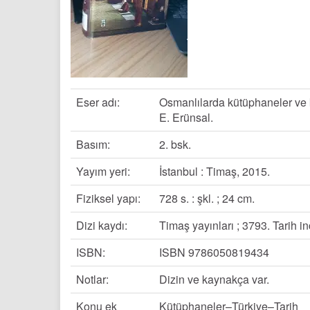
Eser adı:
Osmanlılarda kütüphaneler ve kü
E. Erünsal.
Basım:
2. bsk.
Yayım yeri:
İstanbul : Timaş, 2015.
Fiziksel yapı:
728 s. : şkl. ; 24 cm.
Dizi kaydı:
Timaş yayınları ; 3793. Tarih i
ISBN:
ISBN 9786050819434
Notlar:
Dizin ve kaynakça var.
Konu ek
Kütüphaneler–Türkiye–Tarih