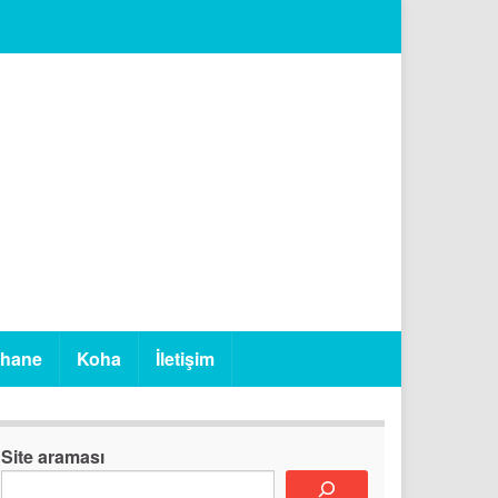
phane
Koha
İletişim
Site araması