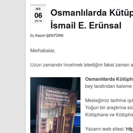
Osmanlılarda Kütüp
NIS
06
İsmail E. Erünsal
2018
By
Kazım ŞENTÜRK
Merhabalar,
Uzun zamandır incelmek istediğim fakat zaman ayı
Osmanlılarda Kütüph
bey tarafından kaleme 
Mesleğimiz tarihine ışı
Yoğun bir araştırma s
Kütüphane ve Kütüphan
Yazarın web sitesi:
htt