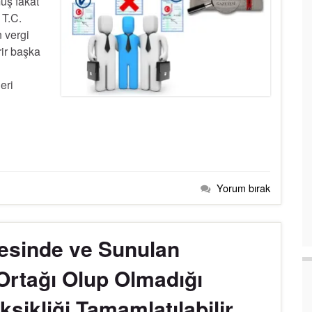
uş fakat
 T.C.
 vergi
ir başka
eri
Yorum bırak
tesinde ve Sunulan
Ortağı Olup Olmadığı
ksikliği Tamamlatılabilir