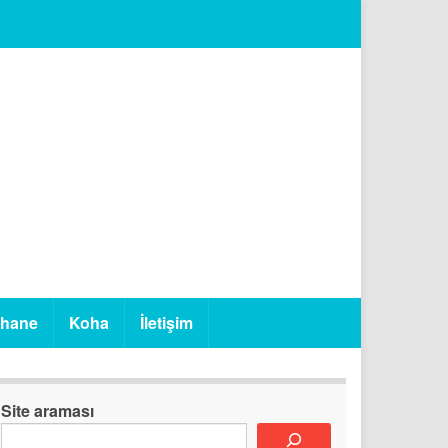
phane
Koha
İletişim
Site araması