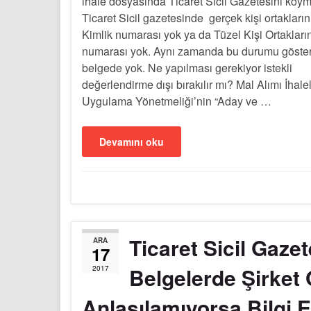
ihale dosyasında Ticaret Sicil Gazetesini koym
Ticaret Sicil gazetesinde gerçek kişi ortakların
Kimlik numarası yok ya da Tüzel Kişi Ortakların
numarası yok. Aynı zamanda bu durumu göster
belgede yok. Ne yapılması gerekiyor istekli
değerlendirme dışı bırakılır mı? Mal Alımı İhalel
Uygulama Yönetmeliği’nin “Aday ve …
Devamını oku
Ticaret Sicil Gaze
ARA
17
Belgelerde Şirket 
2017
Anlaşılamıyorsa Bilgi E