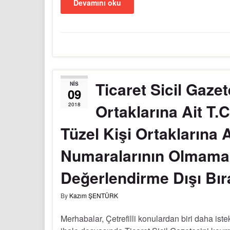
Devamını oku
Ticaret Sicil Gaze
NIS
09
Ortaklarına Ait T.
2018
Tüzel Kişi Ortaklarına A
Numaralarının Olmamas
Değerlendirme Dışı Bıra
By
Kazım ŞENTÜRK
Merhabalar, Çetrefilli konulardan biri daha istek