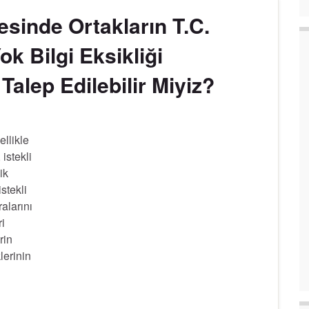
tesinde Ortakların T.C.
k Bilgi Eksikliği
alep Edilebilir Miyiz?
ellikle
istekli
ik
stekli
alarını
ri
rin
lerinin