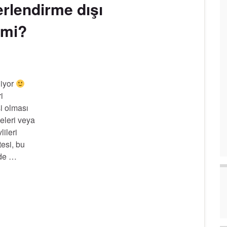
ğerlendirme dışı
 mi?
diyor
i
i olması
yeleri veya
lileri
tesi, bu
nde …