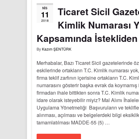
Ticaret Sicil Gaze
NIS
11
Kimlik Numarası Yo
2018
Kapsamında İstekliden T
By
Kazım ŞENTÜRK
Merhabalar, Bazı Ticaret Sicil gazetelerinde öz
eskilerinde ortakların T.C. Kimlik numarası yok, 
firma teklif zarfının içerisine ortakların T.C. Kiml
numarasını gösterir başka evrak da koymamış i
firmadan ihale bittikten sonra T.C. Kimlik numar
idare olarak isteyebilir miyiz? Mal Alımı İhalele
Uygulama Yönetmeliği Başvuruların ve teklifle
alınması, açılması ve belgelerdeki bilgi eksiklik
tamamlatılması MADDE-55 (5) …