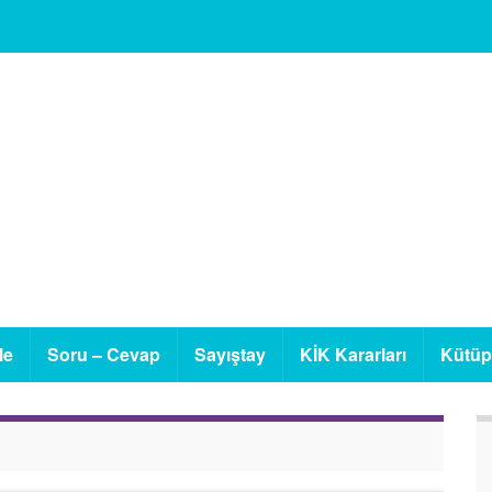
le
Soru – Cevap
Sayıştay
KİK Kararları
Kütü