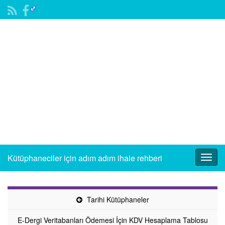
Kütüphaneciler için adım adım ihale rehberi
Togg
navig
Tarihi Kütüphaneler
E-Dergi Veritabanları Ödemesi İçin KDV Hesaplama Tablosu