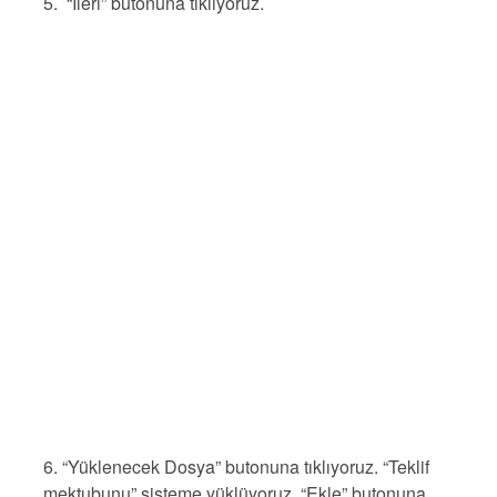
5. “İleri” butonuna tıklıyoruz.
6. “Yüklenecek Dosya” butonuna tıklıyoruz. “Teklif
mektubunu” sisteme yüklüyoruz. “Ekle” butonuna