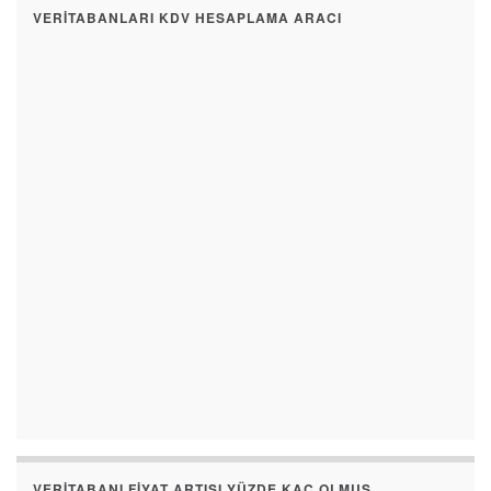
VERITABANLARI KDV HESAPLAMA ARACI
VERITABANI FIYAT ARTIŞI YÜZDE KAÇ OLMUŞ