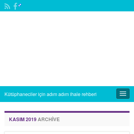
Kütüphaneciler için adım adım ihale rehberi
Togg
navig
KASIM 2019
ARCHIVE