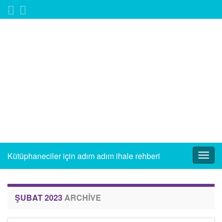
Kütüphaneciler için adım adım ihale rehberi
Togg
navig
ŞUBAT 2023
ARCHIVE