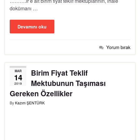
……….ir’e ait birim fiyat teklif mektuplarının, ihale
dokümanı …
Devamını oku
Yorum bırak
Birim Fiyat Teklif
MAR
14
Mektubunun Taşıması
2019
Gereken Özellikler
By
Kazım ŞENTÜRK