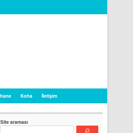
phane
Koha
İletişim
Site araması