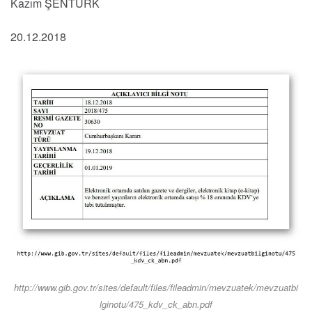
Kazım ŞENTÜRK
20.12.2018
http://www.gib.gov.tr/sites/default/files/fileadmin/mevzuatek/mevzuatbi
lginotu/475_kdv_ck_abn.pdf