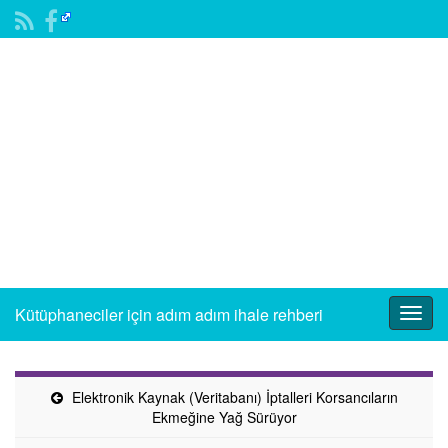
Kütüphaneciler için adım adım ihale rehberi
Togg
navig
Elektronik Kaynak (Veritabanı) İptalleri Korsancıların
Ekmeğine Yağ Sürüyor