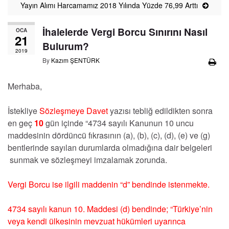
Yayın Alımı Harcamamız 2018 Yılında Yüzde 76,99 Arttı
İhalelerde Vergi Borcu Sınırını Nasıl
OCA
21
Bulurum?
2019
By
Kazım ŞENTÜRK
Merhaba,
İstekliye
Sözleşmeye Davet
yazısı tebliğ edildikten sonra
en geç
10
gün içinde “4734 sayılı Kanunun 10 uncu
maddesinin dördüncü fıkrasının (a), (b), (c), (d), (e) ve (g)
bentlerinde sayılan durumlarda olmadığına dair belgeleri
sunmak ve sözleşmeyi imzalamak zorunda.
Vergi Borcu ise ilgili maddenin “d” bendinde istenmekte.
4734 sayılı kanun 10. Maddesi (d) bendinde; “Türkiye’nin
veya kendi ülkesinin mevzuat hükümleri uyarınca