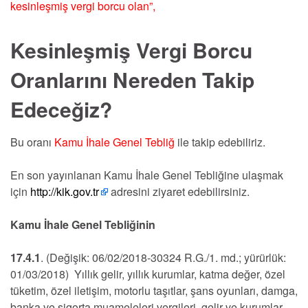
kesinleşmiş vergi borcu olan”,
Kesinleşmiş Vergi Borcu
Oranlarını Nereden Takip
Edeceğiz?
Bu oranı
Kamu İhale Genel Tebliğ
ile takip edebiliriz.
En son yayınlanan Kamu İhale Genel Tebliğine ulaşmak
için
http://kik.gov.tr
adresini ziyaret edebilirsiniz.
Kamu İhale Genel Tebliğinin
17.4.1
. (Değişik: 06/02/2018-30324 R.G./1. md.; yürürlük:
01/03/2018) Yıllık gelir, yıllık kurumlar, katma değer, özel
tüketim, özel iletişim, motorlu taşıtlar, şans oyunları, damga,
banka ve sigorta muameleleri vergileri, gelir ve kurumlar