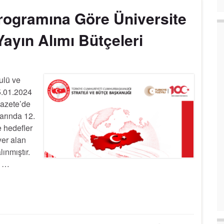
Programına Göre Üniversite
ayın Alımı Bütçeleri
ulü ve
5.01.2024
Gazete’de
larında 12.
e hedefler
er alan
lınmıştır.
n …