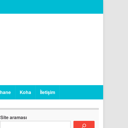
phane
Koha
İletişim
Site araması