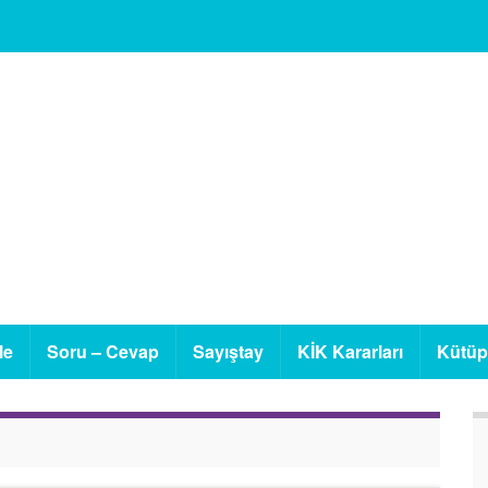
le
Soru – Cevap
Sayıştay
KİK Kararları
Kütü