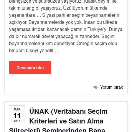
bilinçsizce ve şuursuzca yaşıyoruz. Klasik deyim ile
takım tutar gibi yaşıyoruz. Üzülüyorum ülkemde
yaşananlara…. Siyasi partiler seçim beyannamelerini
açıklıyor. Beyannamelerde yok yok. İnsan bu ülkede
yaşamasa iktidarı kazanacak partinin Türkiye’yi Dünya
da bir numaralı devlet yapacağını zanneder. Seçim
beyannamelerini kim denetliyor. Örneğin seçim oldu
bir parti ülkeyi yönetti …
Devamını oku
Yorum bırak
ÜNAK (Veritabanı Seçim
MAR
11
Kriterleri ve Satın Alma
2018
Süreçleri) Seminerinden Bana