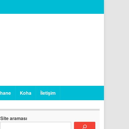
phane
Koha
İletişim
Site araması