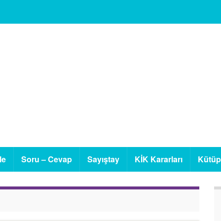
le
Soru – Cevap
Sayıştay
KİK Kararları
Kütü