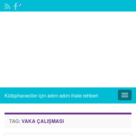
Kütüphaneciler için adım adım ihale rehberi
Togg
navig
TAG:
VAKA ÇALIŞMASI