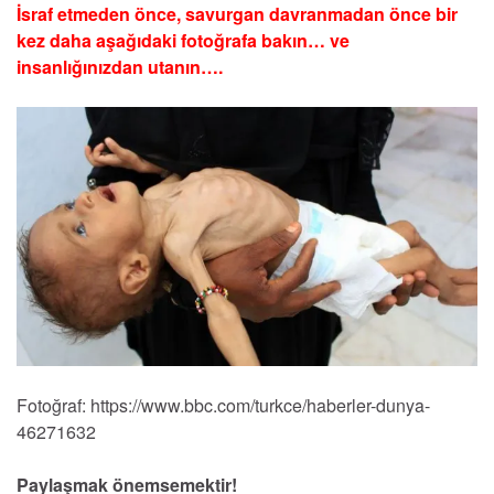
İsraf etmeden önce, savurgan davranmadan önce bir
kez daha aşağıdaki fotoğrafa bakın… ve
insanlığınızdan utanın….
Fotoğraf: https://www.bbc.com/turkce/haberler-dunya-
46271632
Paylaşmak önemsemektir!