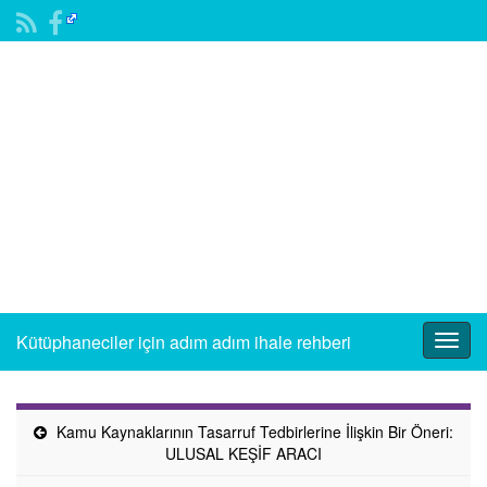
Kütüphaneciler için adım adım ihale rehberi
Togg
navig
Kamu Kaynaklarının Tasarruf Tedbirlerine İlişkin Bir Öneri:
ULUSAL KEŞİF ARACI