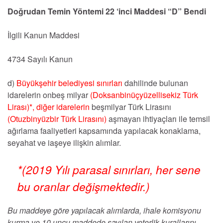
Doğrudan Temin Yöntemi 22 ‘inci Maddesi “D” Bendi
İlgili Kanun Maddesi
4734 Sayılı Kanun
d)
Büyükşehir belediyesi sınırları
dahilinde bulunan
idarelerin onbeş milyar
(Doksanbinüçyüzellisekiz Türk
Lirası)*,
diğer idarelerin
beşmilyar Türk Lirasını
(Otuzbinyüzbir Türk Lirasını)
aşmayan ihtiyaçları ile temsil
ağırlama faaliyetleri kapsamında yapılacak konaklama,
seyahat ve iaşeye ilişkin alımlar.
*(2019 Yılı parasal sınırları, her sene
bu oranlar değişmektedir.)
Bu maddeye göre yapılacak alımlarda, ihale komisyonu
kurma ve 10 uncu maddede sayılan yeterlik kurallarını