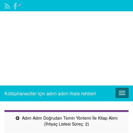
Kütüphaneciler için adım adım ihale rehberi
Togg
navig
Adım Adım Doğrudan Temin Yöntemi İle Kitap Alımı
(İhtiyaç Listesi Süreç: 2)