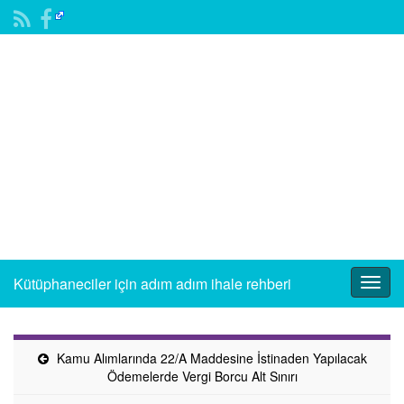
Kütüphaneciler için adım adım ihale rehberi
Togg
navig
Kamu Alımlarında 22/A Maddesine İstinaden Yapılacak
Ödemelerde Vergi Borcu Alt Sınırı