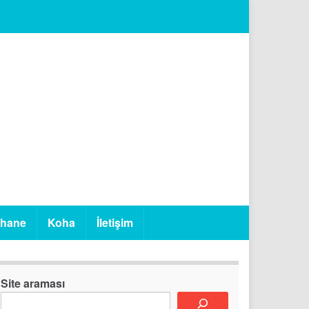
phane
Koha
İletişim
Site araması