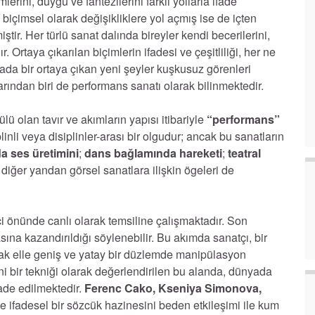
rini, duygu ve fantezilerini farklı yollarla ifade
 biçimsel olarak değişikliklere yol açmış ise de içten
tir. Her türlü sanat dalında bireyler kendi becerilerini,
 Ortaya çıkarılan biçimlerin ifadesi ve çeşitliliği, her ne
arada bir ortaya çıkan yeni şeyler kuşkusuz görenleri
arından biri de performans sanatı olarak bilinmektedir.
ü olan tavır ve akımların yapısı itibariyle
“performans”
linli veya disiplinler-arası bir olgudur; ancak bu sanatların
a ses üretimini
;
dans bağlamında hareketi
;
teatral
 diğer yandan görsel sanatlara ilişkin ögeleri de
i önünde canlı olarak temsiline çalışmaktadır. Son
ına kazandırıldığı söylenebilir. Bu akımda sanatçı, bir
lak elle geniş ve yatay bir düzlemde manipülasyon
i bir tekniği olarak değerlendirilen bu alanda, dünyada
ade edilmektedir.
Ferenc Cako, Kseniya Simonova,
ve ifadesel bir sözcük hazinesini beden etkileşimi ile kum