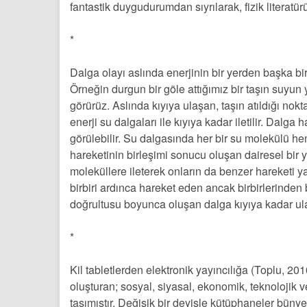
fantastik duygudurumdan sıyrılarak, fizik literatü
*
Dalga olayı aslında enerjinin bir yerden başka bi
Örneğin durgun bir göle attığımız bir taşın suyun 
görürüz. Aslında kıyıya ulaşan, taşın atıldığı nok
enerji su dalgaları ile kıyıya kadar iletilir. Dalga
görülebilir. Su dalgasında her bir su molekülü hem
hareketinin birleşimi sonucu oluşan dairesel bir 
moleküllere ileterek onların da benzer hareketi 
birbiri ardınca hareket eden ancak birbirlerinden 
doğrultusu boyunca oluşan dalga kıyıya kadar ula
*
Kil tabletlerden elektronik yayıncılığa (Toplu, 2
oluşturan; sosyal, siyasal, ekonomik, teknolojik 
taşımıştır. Değişik bir deyişle kütüphaneler büny