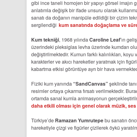
gibi ince taneli homojen bir yapıyı görsel imajın g
anlatımla değişik bir ifade unsuru olarak kullanm
sanatı da doğanın manipüle edildiği bir çizim tek
sergilendiği
kum sanatında doğaçlama ve sürek
Kum tekniği
, 1968 yılında
Caroline Leaf’
ın geliş
üzerindeki pleksiglas levha üzerinde kumdan oluşt
değiştirilmektedir. Kumun farklı kalınlıkları, koyu 
karakterler ve akıcı hareketler yaratmak için figü
kabartma etkisi görüntüye ayrı bir hava vermekted
Fiziki kum yanında
“SandCanvas”
şeklinde tanı
resimler ortaya çıkarma fırsatı verilmektedir. Bu
ortamda sanal kumla animasyonun gerçekleştirilm
daha etkili olması için genel olarak müzik, ses ve
Türkiye’de
Ramazan Yumrutepe
bu sanatın öncü
hareketiyle çizgi ve figürler çizilerek öykü yarat