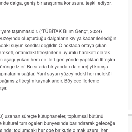
ründe dalga, geniş bir araştırma konusunu teşkil ediyor.
r yere taşınmasıdır. (“TÜBİTAK Bilim Genç”, 2024)
yüzeyinde oluşturduğu dalgaların kıyıya kadar ilerlediğini
tadaki suyun kendisi değildir. O noktada ortaya çıkan
 hareketi, ortamdaki titreşimlerin uyumlu hareketi olarak
 aşağı-yukarı hem de ileri-geri yönde yaptıkları titreşim
yörünge izler. Bu sırada bir yandan da enerjiyi komşu
yapmalarını sağlar. Yani suyun yüzeyindeki her molekül
bağımsız titreşim kaynaklarıdır. Böylece ilerleme
şır.
010) uzanan süreçte kütüphaneler, toplumsal bütünü
ve kültürel tüm ögeleri bünyesinde barındırarak geleceğe
esinde; toplumdaki her öge bir kütle olmak üzere, her