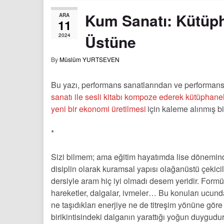
Kum Sanatı: Kütüph
ARA
11
Üstüne
2024
By
Müslüm YURTSEVEN
Bu yazı, performans sanatlarından ve performans 
sanatı ile sesli kitabı kompoze ederek kütüphan
yeni bir ekonomi üretilmesi
için kaleme alınmış bi
*
Sizi bilmem; ama eğitim hayatımda lise dönemindeki
disiplin olarak kuramsal yapısı olağanüstü çekicilik
dersiyle aram hiç iyi olmadı desem yeridir. Formül
hareketler, dalgalar, ivmeler… Bu konuları ucunda
ne taşıdıkları enerjiye ne de titreşim yönüne göre s
birikintisindeki dalganın yarattığı yoğun duygu