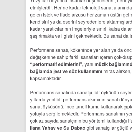
Yüzyıllar boyunca insanlar düşüncelerini, deneyimle
etmişlerdir. Her ne kadar teknoloji sanat alanında
gelen istek ve ifade arzusu her zaman üstün gelmiş
kendisini ya da eserini seyredenlere aktarmışlardır.
kadar yaratıcılarının imgeleriyle sınırlı kalsa da 
şaşırtmakta ve ilgisini çekmektedir. Bu sanat dall
Performans sanatı, kökeninde yer alan ya da öncül
değişkenine sahip farklı sanatları içeren çok-disip
“performatif edimlerini”,
yani
müzik bağlamınd
bağlamda jest ve söz kullanımını
miras alırken,
kapsamaktadır.
Performans sanatında sanatçı, bir öykünün seyirc
yıllarda yeni bir performans akımının sanat dünyas
sanat öyküsünü, ince taneli kumu kullanarak çıp
yoluyla sergilemektedir. Performans sanatının yen
çok az sayıda sanatçının bu yöntemi kullandığı if
Ilana Yahav ve Su Dabao
gibi sanatçılar güçlü 