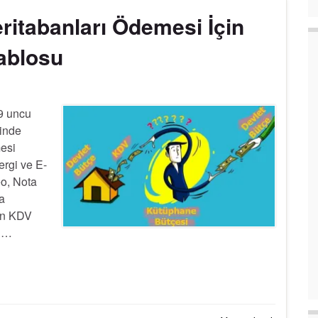
ritabanları Ödemesi İçin
ablosu
9 uncu
rinde
esi
ergi ve E-
eo, Nota
a
en KDV
n …