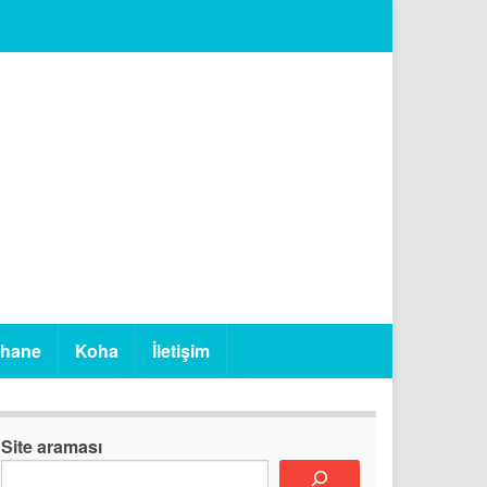
phane
Koha
İletişim
Site araması