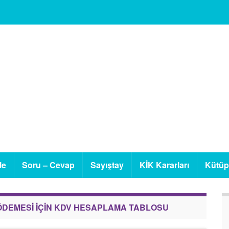
le
Soru – Cevap
Sayıştay
KİK Kararları
Kütü
ÖDEMESI İÇIN KDV HESAPLAMA TABLOSU