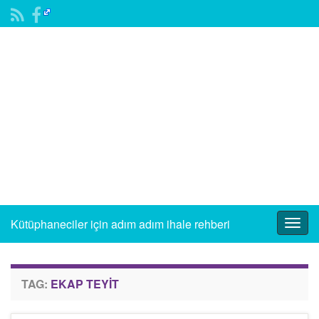
Kütüphaneciler için adım adım ihale rehberi
Togg
navig
TAG:
EKAP TEYIT