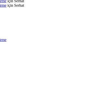
irme
için
Serhat
irme
için
Serhat
irme