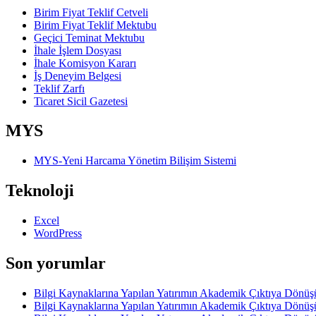
Birim Fiyat Teklif Cetveli
Birim Fiyat Teklif Mektubu
Geçici Teminat Mektubu
İhale İşlem Dosyası
İhale Komisyon Kararı
İş Deneyim Belgesi
Teklif Zarfı
Ticaret Sicil Gazetesi
MYS
MYS-Yeni Harcama Yönetim Bilişim Sistemi
Teknoloji
Excel
WordPress
Son yorumlar
Bilgi Kaynaklarına Yapılan Yatırımın Akademik Çıktıya D
Bilgi Kaynaklarına Yapılan Yatırımın Akademik Çıktıya D