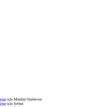
irme
için
Müslüm Yurtseven
irme
için
Serhat