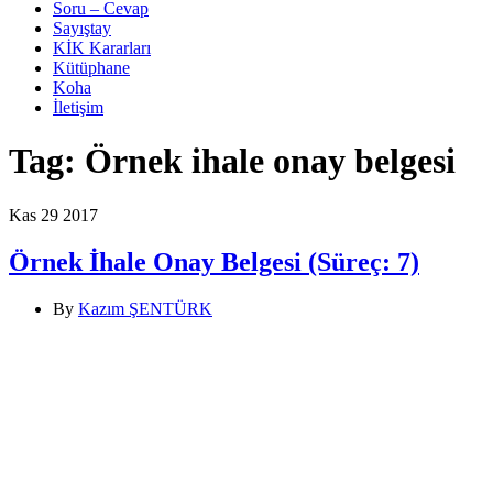
Soru – Cevap
Sayıştay
KİK Kararları
Kütüphane
Koha
İletişim
Tag:
Örnek ihale onay belgesi
Kas
29
2017
Örnek İhale Onay Belgesi (Süreç: 7)
By
Kazım ŞENTÜRK