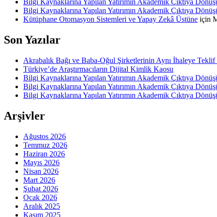
Bilgi Kaynaklarına Yapılan Yatırımın Akademik Çıktıya D
Bilgi Kaynaklarına Yapılan Yatırımın Akademik Çıktıya D
Kütüphane Otomasyon Sistemleri ve Yapay Zekâ Üstüne
için
Son Yazılar
Akrabalık Bağı ve Baba-Oğul Şirketlerinin Aynı İhaleye Tekli
Türkiye’de Araştırmacıların Dijital Kimlik Kaosu
Bilgi Kaynaklarına Yapılan Yatırımın Akademik Çıktıya D
Bilgi Kaynaklarına Yapılan Yatırımın Akademik Çıktıya Dönü
Bilgi Kaynaklarına Yapılan Yatırımın Akademik Çıktıya Dönü
Arşivler
Ağustos 2026
Temmuz 2026
Haziran 2026
Mayıs 2026
Nisan 2026
Mart 2026
Şubat 2026
Ocak 2026
Aralık 2025
Kasım 2025