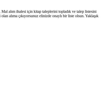
al alım ihalesi için kitap taleplerini topladık ve talep listesini
an alıma çıkıyorsunuz elinizde onaylı bir liste olsun. Yaklaşık