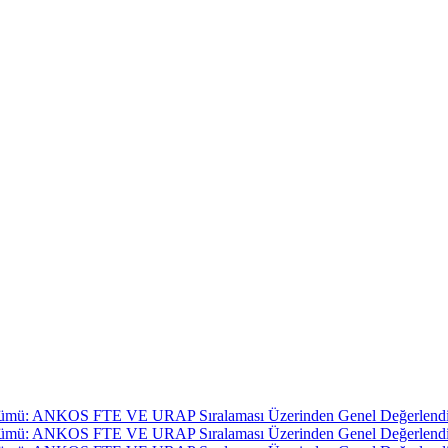
önüşümü: ANKOS FTE VE URAP Sıralaması Üzerinden Genel Değerlend
önüşümü: ANKOS FTE VE URAP Sıralaması Üzerinden Genel Değerlend