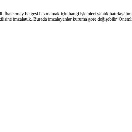
 İhale onay belgesi hazırlamak için hangi işlemleri yaptık hatırlayalım. M
sine imzalattık. Burada imzalayanlar kuruma göre değişebilir. Önemli ol