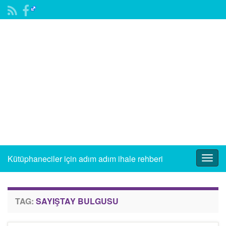
Kütüphaneciler için adım adım ihale rehberi
Togg
navig
TAG:
SAYIŞTAY BULGUSU