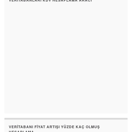
VERITABANLARI KDV HESAPLAMA ARACI
VERITABANI FIYAT ARTIŞI YÜZDE KAÇ OLMUŞ