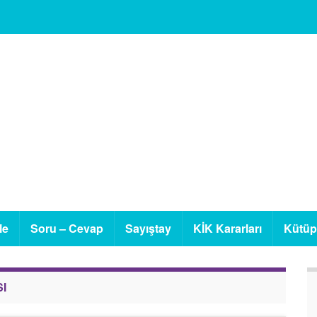
le
Soru – Cevap
Sayıştay
KİK Kararları
Kütü
I