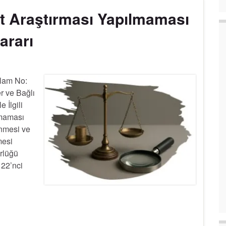
at Araştırması Yapılmaması
ararı
İlam No:
r ve Bağlı
 İlgili
lmaması
enmesi ve
mesi
rlüğü
 22’nci