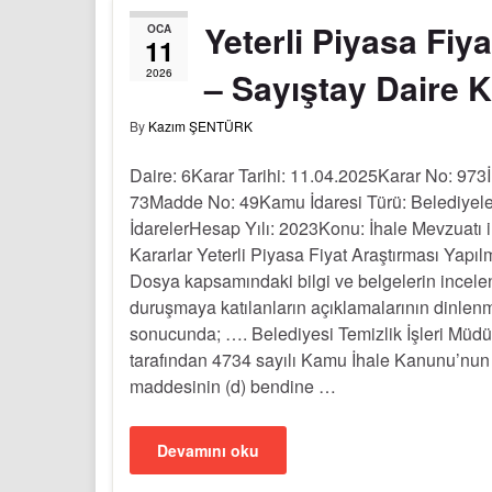
Yeterli Piyasa Fiy
OCA
11
– Sayıştay Daire K
2026
By
Kazım ŞENTÜRK
Daire: 6Karar Tarihi: 11.04.2025Karar No: 973
73Madde No: 49Kamu İdaresi Türü: Belediyele
İdarelerHesap Yılı: 2023Konu: İhale Mevzuatı ile
Kararlar Yeterli Piyasa Fiyat Araştırması Yapı
Dosya kapsamındaki bilgi ve belgelerin incel
duruşmaya katılanların açıklamalarının dinlen
sonucunda; …. Belediyesi Temizlik İşleri Müdü
tarafından 4734 sayılı Kamu İhale Kanunu’nun
maddesinin (d) bendine …
Devamını oku