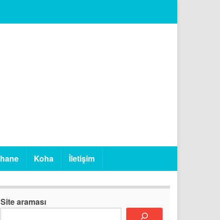
phane
Koha
İletişim
Site araması