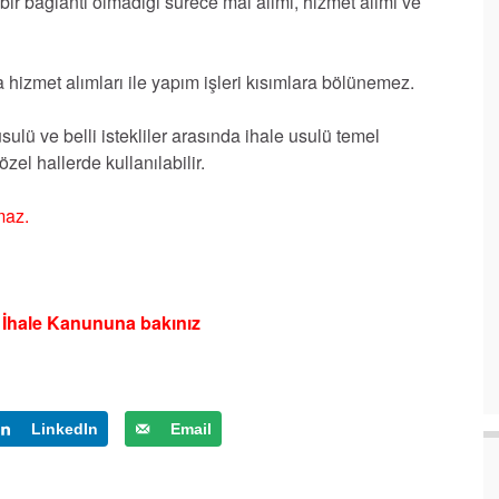
 bir bağlantı olmadığı sürece mal alımı, hizmet alımı ve
hizmet alımları ile yapım işleri kısımlara bölünemez.
ulü ve belli istekliler arasında ihale usulü temel
özel hallerde kullanılabilir.
maz.
u İhale Kanununa bakınız
LinkedIn
Email