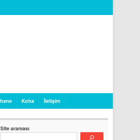
phane
Koha
İletişim
Site araması