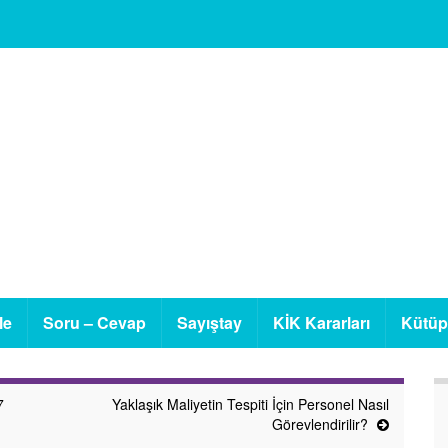
le
Soru – Cevap
Sayıştay
KİK Kararları
Kütü
7
Yaklaşık Maliyetin Tespiti İçin Personel Nasıl
Görevlendirilir?