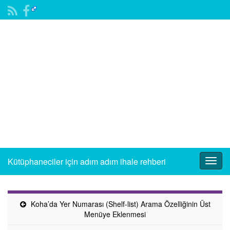
Kütüphaneciler için adım adım ihale rehberi
Togg
navig
Koha’da Yer Numarası (Shelf-list) Arama Özelliğinin Üst
Menüye Eklenmesi