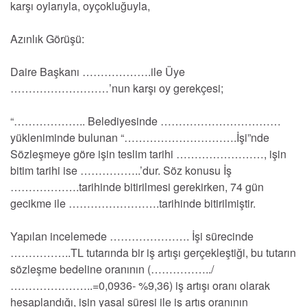
karşı oylarıyla, oyçokluğuyla,
Azınlık Görüşü:
Daire Başkanı ……………….ile Üye
………………………’nun karşı oy gerekçesi;
“……………….. Belediyesinde ……………………………
yükleniminde bulunan “………………………….İşi”nde
Sözleşmeye göre işin teslim tarihi ……………………, işin
bitim tarihi ise ……………..’dur. Söz konusu İş
……………….tarihinde bitirilmesi gerekirken, 74 gün
gecikme ile …………………….tarihinde bitirilmiştir.
Yapılan incelemede …………………. İşi sürecinde
……………..TL tutarında bir iş artışı gerçekleştiği, bu tutarın
sözleşme bedeline oranının (……………../
…………………..=0,0936- %9,36) iş artışı oranı olarak
hesaplandığı, işin yasal süresi ile iş artış oranının