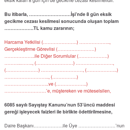
eksik kalan 8 gün için de gecikme cezası kesilmelidir.
Bu itibarla, ………………………İşi’nde 8 gün eksik
gecikme cezası kesilmesi sonucunda oluşan toplam
……………….TL kamu zararının;
Harcama Yetkilisi (………………….) ………………..,
Gerçekleştirme Görevlisi (……………………)
………………..ile Diğer Sorumlular (……………….)
………..…….., (……………………) ……………………,
(…………………) ………………………, (………………..)
……………………….., (…………….)
………………………..ve (………………..)
………………………’e, müştereken ve müteselsilen,
6085 sayılı Sayıştay Kanunu’nun 53’üncü maddesi
gereği işleyecek faizleri ile birlikte ödettirilmesine,
Daire Başkanı……………….ile Üye ……………………’nun