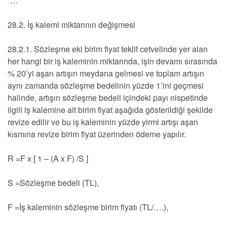
“…
28.2. İş kalemi miktarının değişmesi
28.2.1. Sözleşme eki birim fiyat teklif cetvelinde yer alan
her hangi bir iş kaleminin miktarında, işin devamı sırasında
% 20’yi aşan artışın meydana gelmesi ve toplam artışın
aynı zamanda sözleşme bedelinin yüzde 1’ini geçmesi
halinde, artışın sözleşme bedeli içindeki payı nispetinde
ilgili iş kalemine ait birim fiyat aşağıda gösterildiği şekilde
revize edilir ve bu iş kaleminin yüzde yirmi artışı aşan
kısmına revize birim fiyat üzerinden ödeme yapılır.
R =F x [ 1 – (A x F) /S ]
S =Sözleşme bedeli (TL),
F =İş kaleminin sözleşme birim fiyatı (TL/….),