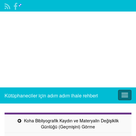
Kütüphaneciler için adım adım ihale rehberi
Togg
navig
Koha Bibliyografik Kaydın ve Materyalin Değişiklik
Günlüğü (Geçmişini) Görme