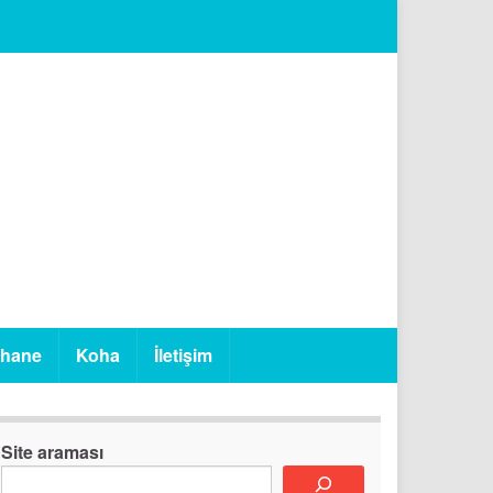
phane
Koha
İletişim
Site araması