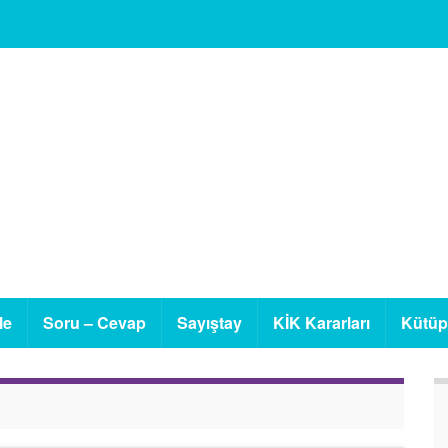
le
Soru – Cevap
Sayıştay
KİK Kararları
Kütü