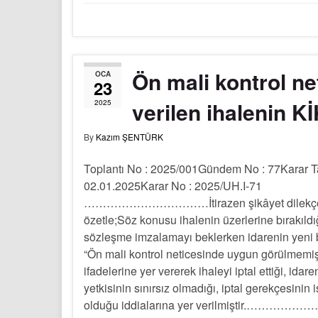
Ön mali kontrol net
OCA
23
verilen ihalenin Kİ
2025
By
Kazım ŞENTÜRK
Toplantı No : 2025/001Gündem No : 77Karar Ta
02.01.2025Karar No : 2025/UH.I-71
……………………………İtirazen şikâyet dilekçe
özetle;Söz konusu ihalenin üzerlerine bırakıldığ
sözleşme imzalamayı beklerken idarenin yeni b
“Ön mali kontrol neticesinde uygun görülmemişt
ifadelerine yer vererek ihaleyi iptal ettiği, idare
yetkisinin sınırsız olmadığı, iptal gerekçesinin 
olduğu iddialarına yer verilmiştir.…………