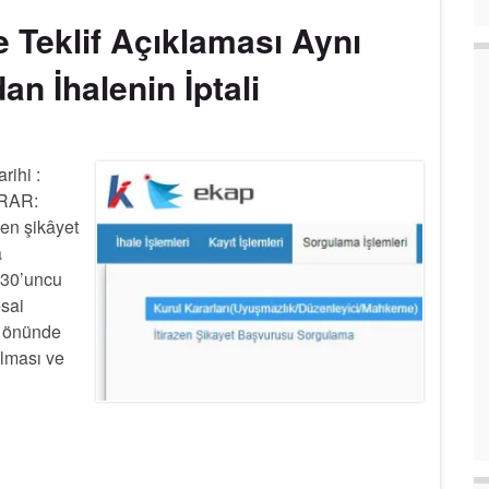
e Teklif Açıklaması Aynı
n İhalenin İptali
rihi :
ARAR:
zen şikâyet
a
 30’uncu
esai
ar önünde
lması ve