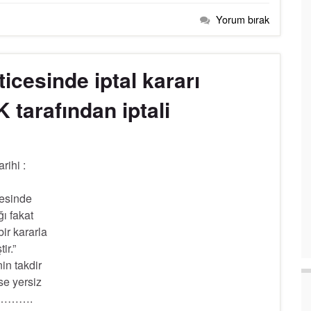
Yorum bırak
icesinde iptal kararı
K tarafından iptali
rihi :
sinde
ı fakat
ir kararla
ir.”
nin takdir
ise yersiz
…………….