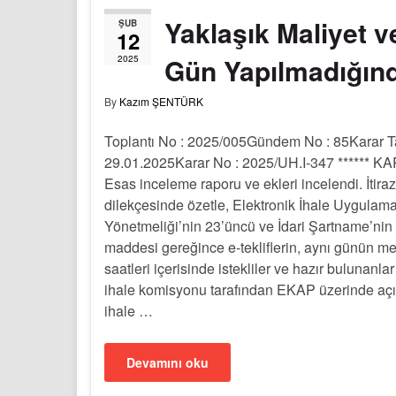
Yaklaşık Maliyet v
ŞUB
12
Gün Yapılmadığında
2025
By
Kazım ŞENTÜRK
Toplantı No : 2025/005Gündem No : 85Karar Ta
29.01.2025Karar No : 2025/UH.I-347 ****** K
Esas inceleme raporu ve ekleri incelendi. İtira
dilekçesinde özetle, Elektronik İhale Uygulam
Yönetmeliği’nin 23’üncü ve İdari Şartname’nin
maddesi gereğince e-tekliflerin, aynı günün m
saatleri içerisinde istekliler ve hazır bulunanl
ihale komisyonu tarafından EKAP üzerinde açı
ihale …
Devamını oku