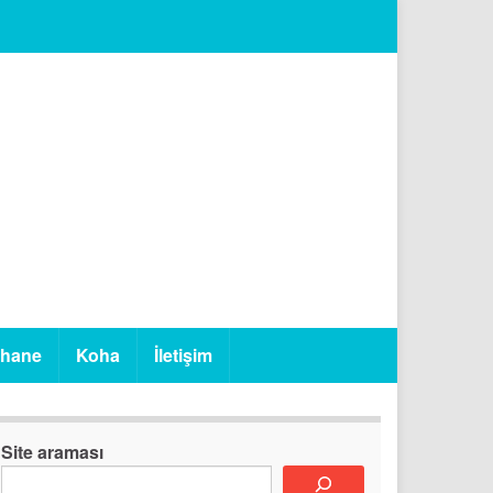
phane
Koha
İletişim
Site araması