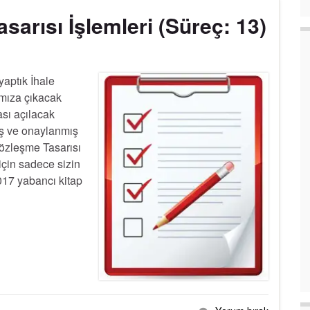
arısı İşlemleri (Süreç: 13)
aptık İhale
ımıza çıkacak
sı açılacak
iş ve onaylanmış
Sözleşme Tasarısı
için sadece sizin
017 yabancı kitap