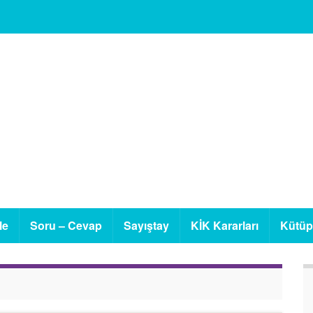
le
Soru – Cevap
Sayıştay
KİK Kararları
Kütü