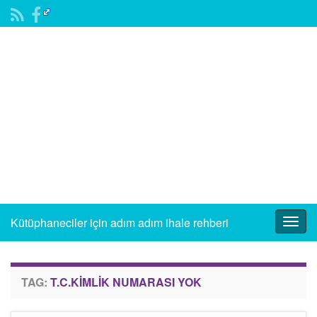
Kütüphaneciler için adım adım ihale rehberi
Togg
navig
TAG:
T.C.KIMLIK NUMARASI YOK