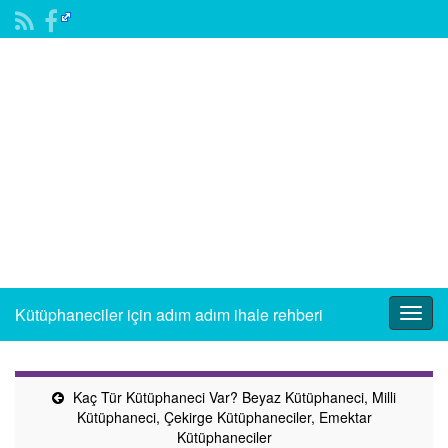
Kütüphaneciler için adım adım ihale rehberi
Togg
navig
Kaç Tür Kütüphaneci Var? Beyaz Kütüphaneci, Milli
Kütüphaneci, Çekirge Kütüphaneciler, Emektar
Kütüphaneciler