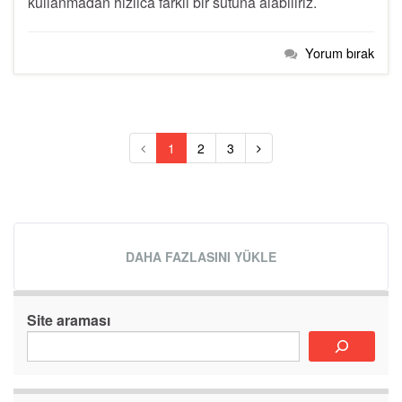
kullanmadan hızlıca farklı bir sütuna alabiliriz.
Yorum bırak
1
2
3
DAHA FAZLASINI YÜKLE
Site araması