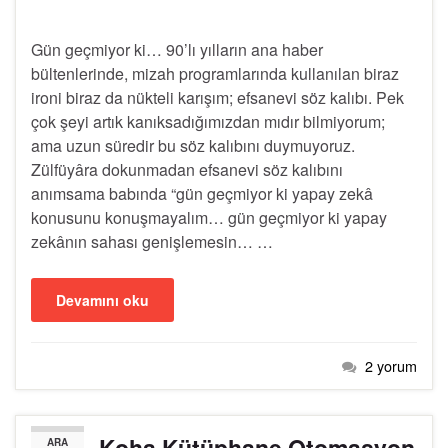
Gün geçmiyor ki… 90’lı yılların ana haber
bültenlerinde, mizah programlarında kullanılan biraz
ironi biraz da nükteli karışım; efsanevi söz kalıbı. Pek
çok şeyi artık kanıksadığımızdan mıdır bilmiyorum;
ama uzun süredir bu söz kalıbını duymuyoruz.
Zülfüyâra dokunmadan efsanevi söz kalıbını
anımsama babında “gün geçmiyor ki yapay zekâ
konusunu konuşmayalım… gün geçmiyor ki yapay
zekânın sahası genişlemesin… …
Devamını oku
2 yorum
Koha Kütüphane Otomasyon
ARA